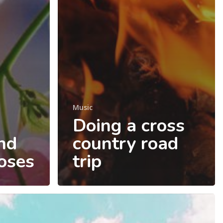
Music
Doing a cross
nd
country road
roses
trip