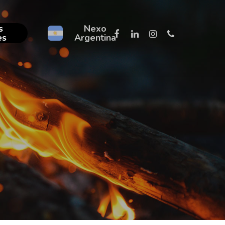
s
Nexo
facebook
linkedin
instagram
phone
es
Argentina